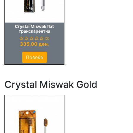
Crystal Miswak flat
транспарентна
(0)
335.00 ден.
Повеќе
Crystal Miswak Gold