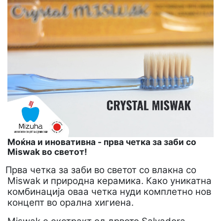
Моќна и иновативна - прва четка за заби со
Miswak во светот!
Прва четка за заби во светот со влакна со
Мiswak и природна керамика. Како уникатна
комбинација оваа четка нуди комплетно нов
концепт во орална хигиена.