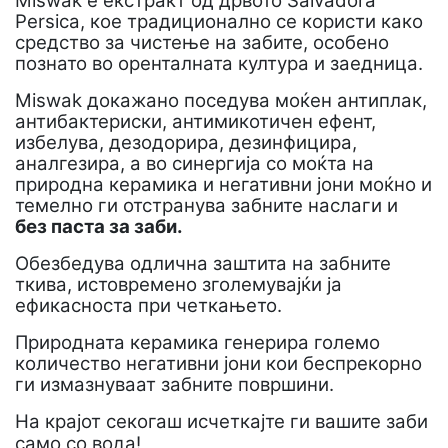
Мiswak е екстракт од дрвото
Salvadora
Persica
, кое традиционално се користи како
средство за чистење на забите, особено
познато во оренталната култура и заедница.
Мiswak докажано поседува моќен антиплак,
антибактериски, антимикотичен ефент,
избелува, дезодорира, дезинфицира,
аналгезира, а во синергија со моќта на
природна керамика и негативни јони моќно и
темелно ги отстранува забните наслаги и
без паста за заби.
Обезбедува одлична заштита на забните
ткива, истовремено зголемувајќи ја
ефикасноста при четкањето.
Природната керамика генерира големо
количество негативни јони кои беспрекорно
ги измазнуваат забните површини.
На крајот секогаш исчеткајте ги вашите заби
само со вода!