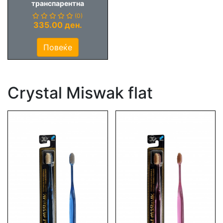
транспарентна
(0)
335.00 ден.
Повеќе
Crystal Miswak flat