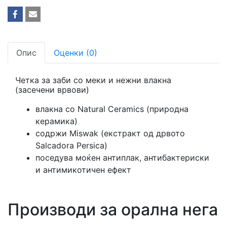
Опис
Оценки (0)
Четка за заби со меки и нежни влакна
(засечени врвови)
влакна со Natural Ceramics (природна
керамика)
содржи Miswak (екстракт од дрвото
Salcadora Persica)
поседува моќен антиплак, антибактериски
и антимикотичен ефект
Производи за орална нега