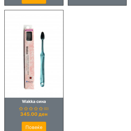
Wakka сина
(0)
345.00 ден
Повеќе