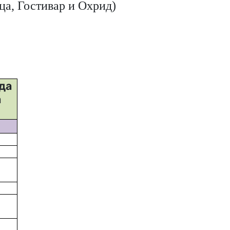
ца, Гостивар и Охрид)
да
а