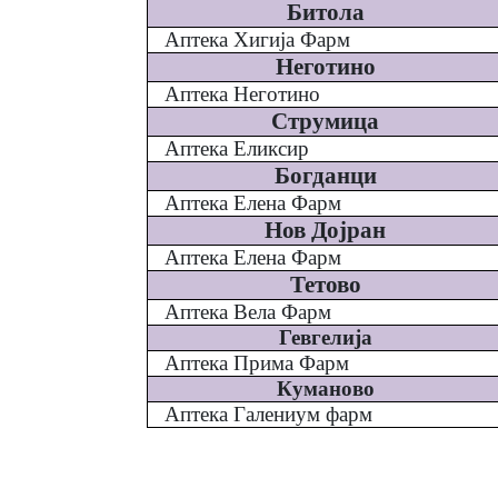
Битола
Аптека Хигија Фарм
Неготино
Аптека Неготино
Струмица
Аптека Еликсир
Богданци
Аптека Елена Фарм
Нов Дојран
Аптека Елена Фарм
Тетово
Аптека Вела Фарм
Гевгелија
Аптека Прима Фарм
Куманово
Аптека Галениум фарм