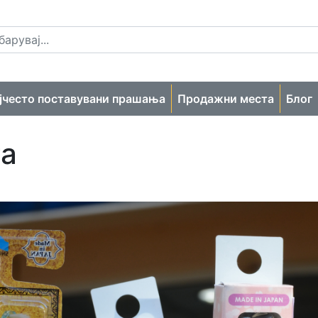
јчесто поставувани прашања
Продажни места
Блог
а