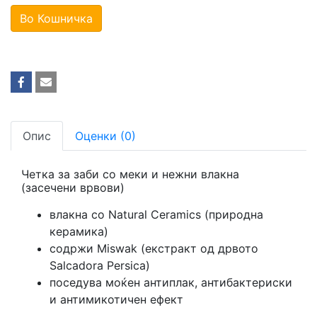
Во Кошничка
Опис
Оценки (0)
Четка за заби со меки и нежни влакна
(засечени врвови)
влакна со Natural Ceramics (природна
керамика)
содржи Miswak (екстракт од дрвото
Salcadora Persica)
поседува моќен антиплак, антибактериски
и антимикотичен ефект