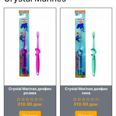
Crystal Marines делфин
Crystal Marines делфин
розева
сина
(0)
(0)
310.00 ден.
310.00 ден.
Повеќе
Повеќе