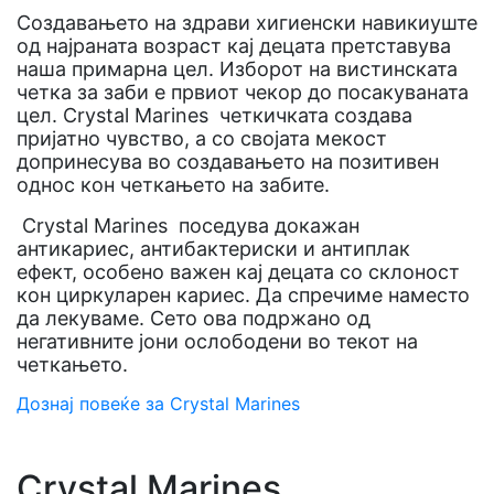
Создавањето на здрави хигиенски навики
уште
од најраната возраст кај децата претставува
наша примарна цел. Изборот на вистинската
четка за заби е првиот чекор до посакуваната
цел. Crystal Marines четкичката создава
пријатно чувство, а со својата мекост
допринeсува во создавањето на позитивен
однос кон четкањето на забите.
Crystal Marines поседува докажан
антикариес, антибактериски и антиплак
ефект, особено важен кај децата со склоност
кон циркуларен кариес. Да спречиме наместо
да лекуваме. Сето ова подржано од
негативните јони ослободени во текот на
четкањето.
Дознај повеќе за Crystal Marines
Crystal Marines