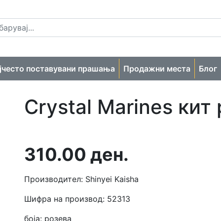
јчесто поставувани прашања
Продажни места
Блог
Crystal Marines кит
310.00
ден.
Производител: Shinyei Kaisha
Шифра на производ: 52313
боја: розева