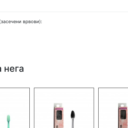
(засечени врвови):
 нега