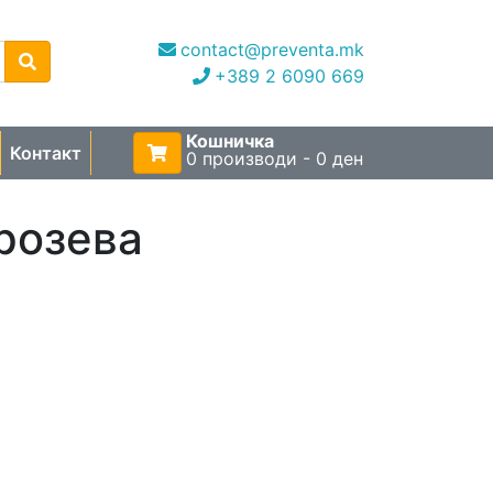
contact@preventa.mk
+389 2 6090 669
Кошничка
Контакт
0 производи - 0 ден
 розева