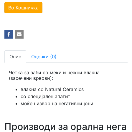
Во Кошничка
Опис
Оценки (0)
Четка за заби со меки и нежни влакна
(засечени врвови):
влакна со Natural Ceramics
со специјален апатит
моќен извор на негативни јони
Производи за орална нега