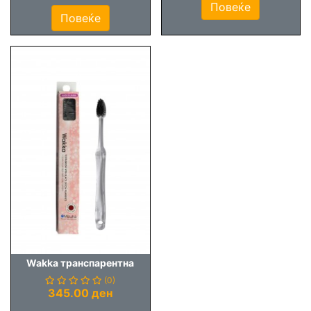
Повеќе
Повеќе
Wakka транспарентна
(0)
345.00 ден