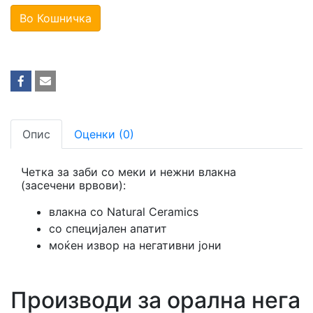
Во Кошничка
Опис
Оценки (0)
Четка за заби со меки и нежни влакна
(засечени врвови):
влакна со Natural Ceramics
со специјален апатит
моќен извор на негативни јони
Производи за орална нега