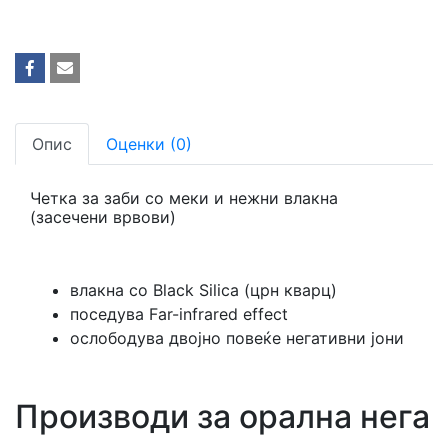
Опис
Оценки (0)
Четка за заби со меки и нежни влакна
(засечени врвови)
влакна со Black Silica (црн кварц)
поседува Far-infrared effect
ослободува двојно повеќе негативни јони
Производи за орална нега