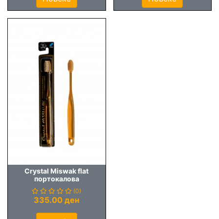
Crystal Miswak flat
портокалова
(0)
335.00 ден