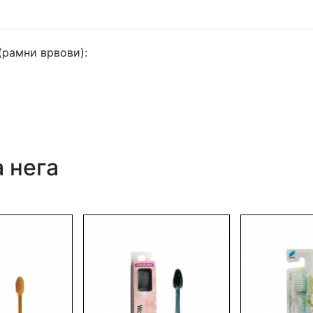
(рамни врвови):
 нега