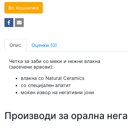
Во Кошничка
Опис
Оценки (0)
Четка за заби со меки и нежни влакна
(засечени врвови):
влакна со Natural Ceramics
со специјален апатит
моќен извор на негативни јони
Производи за орална нега